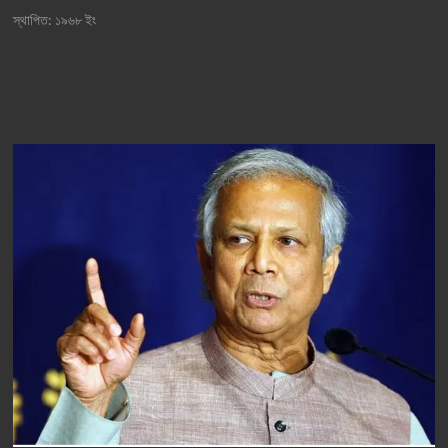
স্থাপিত: ১৯৬৮ ইং