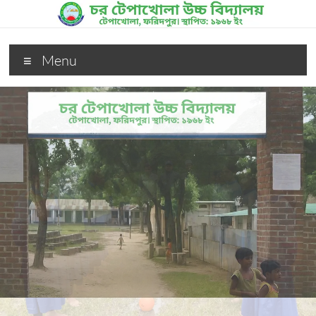
Skip
to
content
চর
Menu
টেপাখোলা
উচ্চ
বিদ্যালয়
চর
টেপাখোলা
উচ্চ
বিদ্যালয়